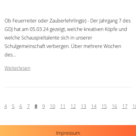
Ob Feuerreiter oder Zauberlehrling(e) - Der Jahrgang 7 des
GDJ hat am 05.03.24 gezeigt, welche kreativen Köpfe und
welche Schauspieltalente sich in unserer
Schulgemeinschaft verbergen. Über mehrere Wochen
des…
Weiterlesen
4
5
6
7
8
9
10
11
12
13
14
15
16
17
1
Impressum