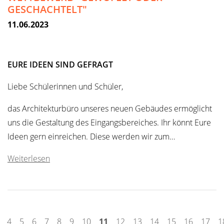
GESCHACHTELT"
11.06.2023
EURE IDEEN SIND GEFRAGT
Liebe Schülerinnen und Schüler,
das Architekturbüro unseres neuen Gebäudes ermöglicht
uns die Gestaltung des Eingangsbereiches. Ihr könnt Eure
Ideen gern einreichen. Diese werden wir zum…
Weiterlesen
4
5
6
7
8
9
10
11
12
13
14
15
16
17
1